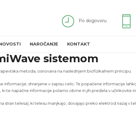
Po dogovoru
 NOVOSTI
NAROČANJE
KONTAKT
emiWave sistemom
terapevtska metoda, osnovana na naslednjem biofizikalnem principu:
e informacije, shranjene v zapisu celic. Te popačene informacije lah
i te napačne informacije polarno obrne in jih predela v učinkovite in
a stran telesa), ki telesu manjkajo, dovajajo preko elektrod nazaj v te