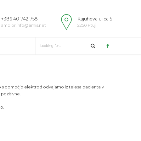
+386 40 742 758
Kajuhova ulica 5
ambior.info@amis.net
2250 Ptuj
ko s pomočjo elektrod odvajamo iz telesa pacienta v
 pozitivne.
lo.