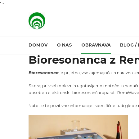
">
DOMOV
O NAS
OBRAVNAVA
BLOG /
Bioresonanca z R
Bioresonanca
je prijetna, vsezajemajoča in naravna 
Skoraj pri vseh boleznih ugotavljamo moteče in napačn
poseben elektronski, bioresonančni aparat -RemiWave, k
Nato se te pozitivne informacije (specifične tudi glede n