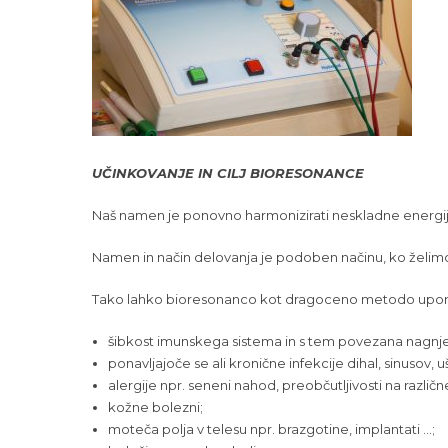
UČINKOVANJE IN CILJ BIORESONANCE
Naš namen je ponovno harmonizirati neskladne energije
Namen in način delovanja je podoben načinu, ko želi
Tako lahko bioresonanco kot dragoceno metodo upor
šibkost imunskega sistema in s tem povezana nagnje
ponavljajoče se ali kronične infekcije dihal, sinusov, uš
alergije npr. seneni nahod, preobčutljivosti na različn
kožne bolezni;
moteča polja v telesu npr. brazgotine, implantati …;