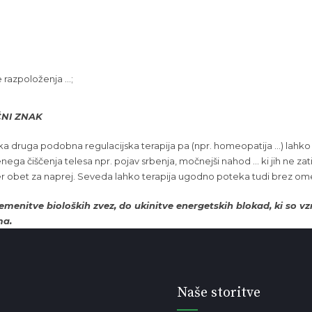
e razpoloženja …;
NI ZNAK
aka druga podobna regulacijska terapija pa (npr. homeopatija …) lahko
 čiščenja telesa npr. pojav srbenja, močnejši nahod … ki jih ne zatira
ober obet za naprej. Seveda lahko terapija ugodno poteka tudi brez om
enitve bioloških zvez, do ukinitve energetskih blokad, ki so vzr
ma.
Naše storitve