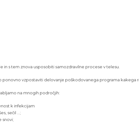
 in s tem znova usposobiti samozdravilne procese v telesu.
mo ponovno vzpostaviti delovanje poškodovanega programa kakega r
abljamo na mnogih področjih:
nost k infekcijam
es, sečil …;
e snovi;