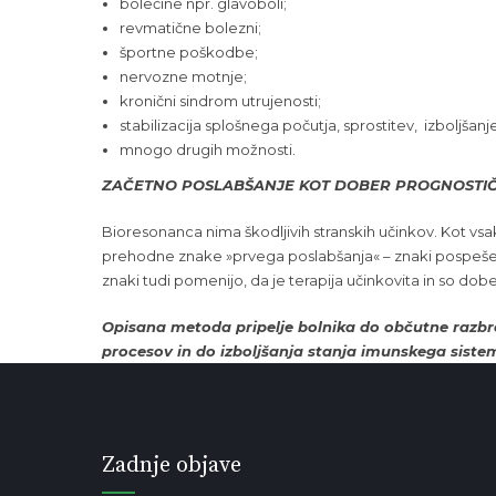
bolečine npr. glavoboli;
revmatične bolezni;
športne poškodbe;
nervozne motnje;
kronični sindrom utrujenosti;
stabilizacija splošnega počutja, sprostitev, izboljšanj
mnogo drugih možnosti.
ZAČETNO POSLABŠANJE KOT DOBER PROGNOSTIČ
Bioresonanca nima škodljivih stranskih učinkov. Kot vs
prehodne znake »prvega poslabšanja« – znaki pospešenega
znaki tudi pomenijo, da je terapija učinkovita in so d
Opisana metoda pripelje bolnika do občutne razbrem
procesov in do izboljšanja stanja imunskega siste
Zadnje objave